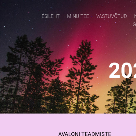
ESILEHT
MINU TEE
VASTUVÕTUD
G
20
AVALONI TEADMISTE