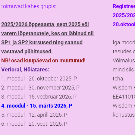
toimuvad kahes grupis:
Registre
2025/202
2025/2026 õppeaasta, sept 2025 või
20.oktoo
varem lõpetanutele, kes on läbinud nii
SP1 ja SP2 kursused ning saanud
Iga moodu
vastavad pühitsused.
tasudes o
NB! osad kuupäevad on muutunud!
Võimalus 
Verioral, Nõiatares:
mind siis
1. moodul - 26. oktoober 2025, P
teha.
2. moodul - 30. november 2025, P
Wisdom H
3. moodul - 15. veebruar 2026, P
EE41101
4. moodul - 15. märts 2026, P
Wisdom H
5. moodul - 12. aprill 2026, P
kohustus
6. moodul - 20. sept. 2026, P