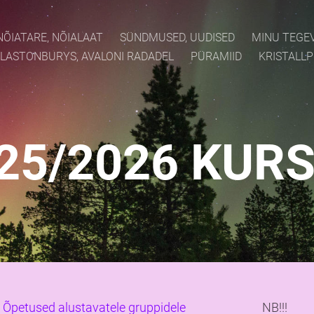
NÕIATARE, NÕIALAAT
SÜNDMUSED, UUDISED
MINU TEGE
LASTONBURYS, AVALONI RADADEL
PÜRAMIID
KRISTALL
25/2026 KUR
Õpetused alustavatele gruppidele
NB!!!