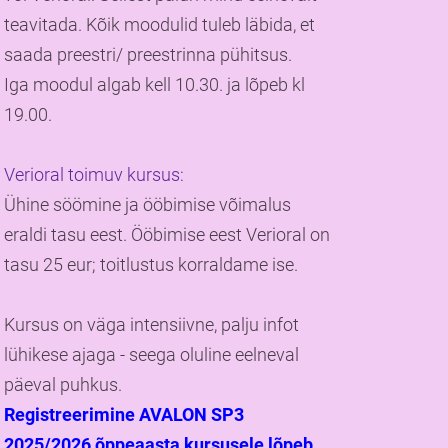
teavitada. Kõik moodulid tuleb läbida, et
saada preestri/ preestrinna pühitsus.
Iga moodul algab kell 10.30. ja lõpeb kl
19.00.
Verioral toimuv kursus:
Ühine söömine ja ööbimise võimalus
eraldi tasu eest. Ööbimise eest Verioral on
tasu 25 eur; toitlustus korraldame ise.
Kursus on väga intensiivne, palju infot
lühikese ajaga - seega oluline eelneval
päeval puhkus.
Registreerimine AVALON SP3
2025/2026 õppeaasta kursusele lõpeb