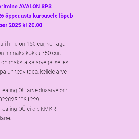
erimine AVALON SP3
6 õppeaasta kursusele lõpeb
ber 2025 kl 20.00.
li hind on 150 eur, korraga
n hinnaks kokku 750 eur.
on maksta ka arvega, sellest
 palun teavitada, kellele arve
ealing OÜ arveldusarve on:
0220256081229
ealing OÜ ei ole KMKR
lane.